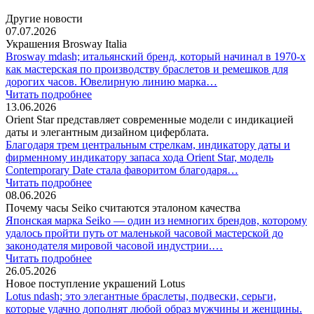
Другие новости
07.07.2026
Украшения Brosway Italia
Brosway mdash; итальянский бренд, который начинал в 1970-х
как мастерская по производству браслетов и ремешков для
дорогих часов. Ювелирную линию марка…
Читать подробнее
13.06.2026
Orient Star представляет современные модели с индикацией
даты и элегантным дизайном циферблата.
Благодаря трем центральным стрелкам, индикатору даты и
фирменному индикатору запаса хода Orient Star, модель
Contemporary Date стала фаворитом благодаря…
Читать подробнее
08.06.2026
Почему часы Seiko считаются эталоном качества
Японская марка Seiko — один из немногих брендов, которому
удалось пройти путь от маленькой часовой мастерской до
законодателя мировой часовой индустрии.…
Читать подробнее
26.05.2026
Новое поступление украшений Lotus
Lotus ndash; это элегантные браслеты, подвески, серьги,
которые удачно дополнят любой образ мужчины и женщины.