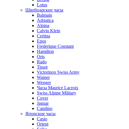
Lotus
Швейцарские часы
Balmain
Adriatica
Alpina
Calvin Klein
Certina
Epos
Frederique Constant
Hamilton
Oris
Rado
Tissot
Victorinox Swiss Army
Wainer
Wenger
Часы Maurice Lacroix
Swiss Alpine Military
Cover
Jaguar
Candino
Японские часы
Casio
Orient