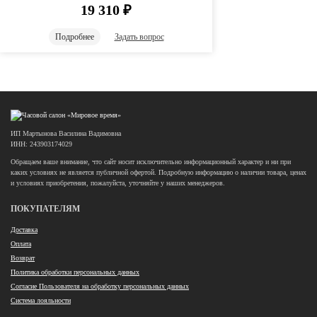
19 310
₽
Подробнее
Задать вопрос
ИП Мартынова Василина Вадимовна
ИНН: 243903174029
Обращаем ваше внимание, что сайт носит исключительно информационный характер и ни при
каких условиях не является публичной офертой. Подробную информацию о наличии товара, ценах
и условиях приобретения, пожалуйста, уточняйте у наших менеджеров.
ПОКУПАТЕЛЯМ
Доставка
Оплата
Возврат
Политика обработки персональных данных
Согласие Пользователя на обработку персональных данных
Система лояльности