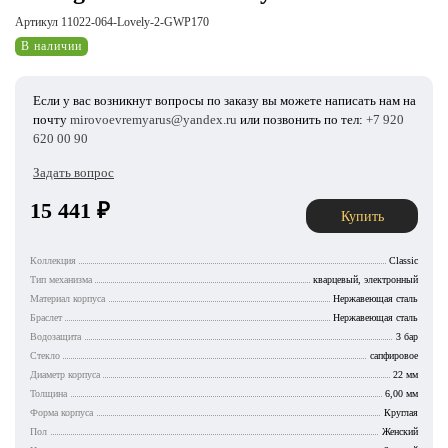
Артикул 11022-064-Lovely-2-GWP170
В наличии
Если у вас возникнут вопросы по заказу вы можете написать нам на
почту
mirovoevremyarus@yandex.ru
или позвонить по тел:
+7 920
620 00 90
Задать вопрос
15 441
₽
Купить
Коллекция
Classic
Тип механизма
кварцевый, электронный
Материал корпуса
Нержавеющая сталь
Браслет
Нержавеющая сталь
Водозащита
3 бар
Стекло
сапфировое
Диаметр корпуса
22 мм
Толщина
6,00 мм
Форма корпуса
Круглая
Пол
Женский