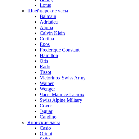
Lotus
Швейцарские часы
Balmain
Adriatica
Alpina
Calvin Klein
Certina
Epos
Frederique Constant
Hamilton
Oris
Rado
Tissot
Victorinox Swiss Army
Wainer
Wenger
Часы Maurice Lacroix
Swiss Alpine Military
Cover
Jaguar
Candino
Японские часы
Casio
Orient