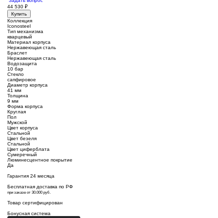
Задать вопрос
44 530
₽
Купить
Коллекция
Iconosteel
Тип механизма
кварцевый
Материал корпуса
Нержавеющая сталь
Браслет
Нержавеющая сталь
Водозащита
10 бар
Стекло
сапфировое
Диаметр корпуса
41 мм
Толщина
9 мм
Форма корпуса
Круглая
Пол
Мужской
Цвет корпуса
Стальной
Цвет безеля
Стальной
Цвет циферблата
Сумеречный
Люминесцентное покрытие
Да
Гарантия 24 месяца
Бесплатная доставка по РФ
при заказе от 30.000 руб.
Товар сертифицирован
Бонусная система