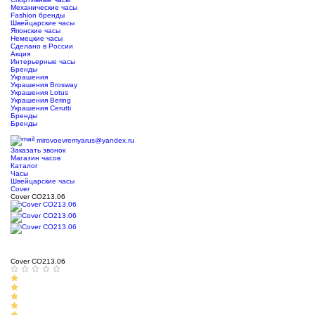
Механические часы
Fashion бренды
Швейцарские часы
Японские часы
Немецкие часы
Сделано в России
Акция
Интерьерные часы
Бренды
Украшения
Украшения Brosway
Украшения Lotus
Украшения Bering
Украшения Cerutti
Бренды
Бренды
ТЦ Крейсер
mirovoevremyarus@yandex.ru
Заказать звонок
Магазин часов
Каталог
Часы
Швейцарские часы
Cover
Cover CO213.06
Cover CO213.06