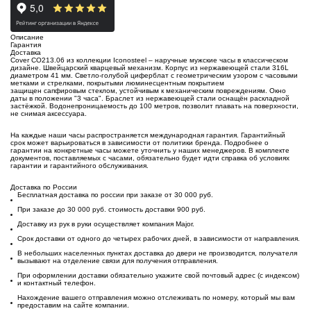
Описание
Гарантия
Доставка
Cover CO213.06 из коллекции Iconosteel – наручные мужские часы в классическом
дизайне. Швейцарский кварцевый механизм. Корпус из нержавеющей стали 316L
диаметром 41 мм. Светло-голубой циферблат с геометрическим узором с часовыми
метками и стрелками, покрытыми
люминесцентным покрытием
защищен
сапфировым стеклом
, устойчивым к механическим повреждениям. Окно
даты в положении "3 часа". Браслет из нержавеющей стали оснащён
раскладной
застёжкой
. Водонепроницаемость до 100 метров, позволит плавать на поверхности,
не снимая аксессуара.
На каждые наши часы распространяется международная гарантия. Гарантийный
срок может варьироваться в зависимости от политики бренда. Подробнее о
гарантии на конкретные часы можете уточнить у наших менеджеров. В комплекте
документов, поставляемых с часами, обязательно будет идти справка об условиях
гарантии и гарантийного обслуживания.
Доставка по России
Бесплатная доставка по россии при заказе от 30 000 руб.
При заказе до 30 000 руб. стоимость доставки 900 руб.
Доставку из рук в руки осуществляет компания Major.
Срок доставки от одного до четырех рабочих дней, в зависимости от направления.
В небольших населенных пунктах доставка до двери не производится, получателя
вызывают на отделение связи для получения отправления.
При оформлении доставки обязательно укажите свой почтовый адрес (с индексом)
и контактный телефон.
Нахождение вашего отправления можно отслеживать по номеру, который мы вам
предоставим на сайте компании.