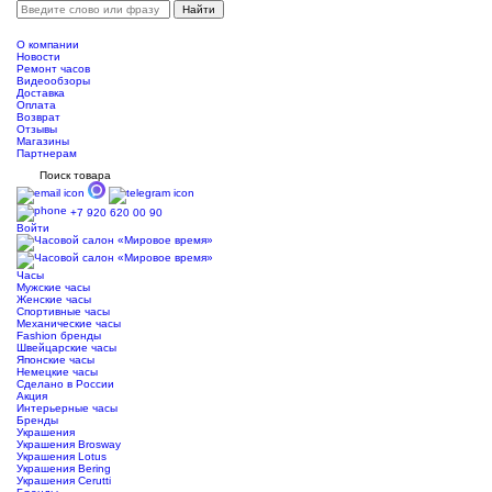
О компании
Новости
Ремонт часов
Видеообзоры
Доставка
Оплата
Возврат
Отзывы
Магазины
Партнерам
Поиск товара
+7 920 620 00 90
Войти
Часы
Мужские часы
Женские часы
Спортивные часы
Механические часы
Fashion бренды
Швейцарские часы
Японские часы
Немецкие часы
Сделано в России
Акция
Интерьерные часы
Бренды
Украшения
Украшения Brosway
Украшения Lotus
Украшения Bering
Украшения Cerutti