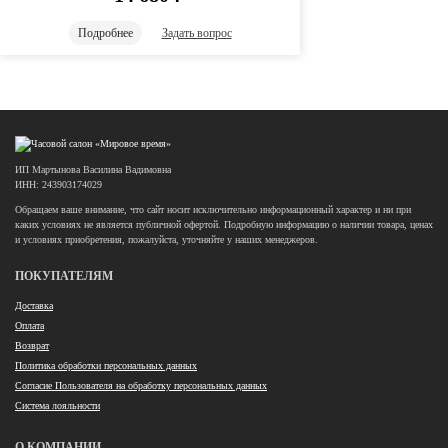
Подробнее
Задать вопрос
ИП Мартынова Василина Вадимовна
ИНН: 243903174029
Обращаем ваше внимание, что сайт носит исключительно информационный характер и ни при
каких условиях не является публичной офертой. Подробную информацию о наличии товара, ценах
и условиях приобретения, пожалуйста, уточняйте у наших менеджеров.
ПОКУПАТЕЛЯМ
Доставка
Оплата
Возврат
Политика обработки персональных данных
Согласие Пользователя на обработку персональных данных
Система лояльности
О КОМПАНИИ