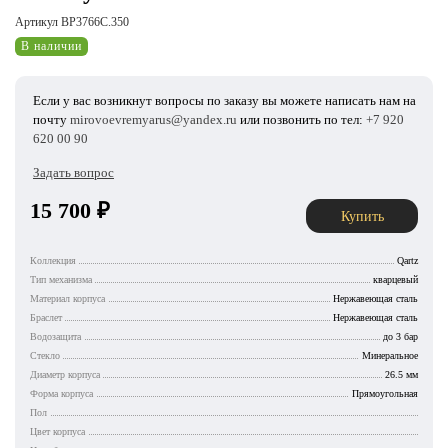
Артикул BP3766C.350
В наличии
Если у вас возникнут вопросы по заказу вы можете написать нам на
почту
mirovoevremyarus@yandex.ru
или позвонить по тел:
+7 920
620 00 90
Задать вопрос
15 700
₽
Купить
Коллекция
Qartz
Тип механизма
кварцевый
Материал корпуса
Нержавеющая сталь
Браслет
Нержавеющая сталь
Водозащита
до 3 бар
Стекло
Минеральное
Диаметр корпуса
26.5 мм
Форма корпуса
Прямоугольная
Пол
Цвет корпуса