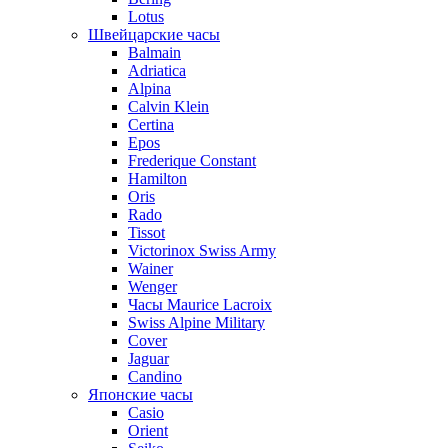
Lotus
Швейцарские часы
Balmain
Adriatica
Alpina
Calvin Klein
Certina
Epos
Frederique Constant
Hamilton
Oris
Rado
Tissot
Victorinox Swiss Army
Wainer
Wenger
Часы Maurice Lacroix
Swiss Alpine Military
Cover
Jaguar
Candino
Японские часы
Casio
Orient