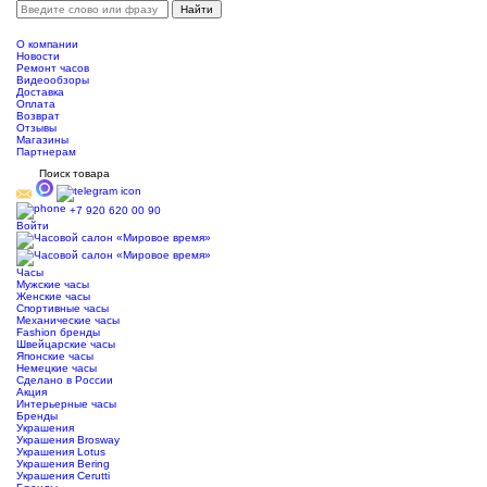
О компании
Новости
Ремонт часов
Видеообзоры
Доставка
Оплата
Возврат
Отзывы
Магазины
Партнерам
Поиск товара
+7 920 620 00 90
Войти
Часы
Мужские часы
Женские часы
Спортивные часы
Механические часы
Fashion бренды
Швейцарские часы
Японские часы
Немецкие часы
Сделано в России
Акция
Интерьерные часы
Бренды
Украшения
Украшения Brosway
Украшения Lotus
Украшения Bering
Украшения Cerutti