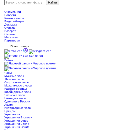
О компании
Новости
Ремонт часов
Видеообзоры
Доставка
Оплата
Возврат
Отзывы
Магазины
Партнерам
Поиск товара
+7 920 620 00 90
Войти
Часы
Мужские часы
Женские часы
Спортивные часы
Механические часы
Fashion бренды
Швейцарские часы
Японские часы
Немецкие часы
Сделано в России
Акция
Интерьерные часы
Бренды
Украшения
Украшения Brosway
Украшения Lotus
Украшения Bering
Украшения Cerutti