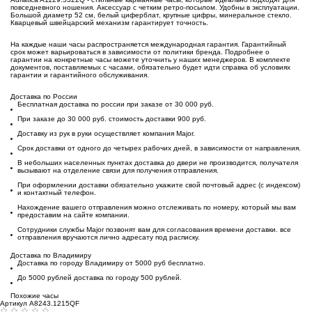
повседневного ношения. Аксессуар с четким ретро-посылом. Удобны в эксплуатации.
Большой диаметр 52 см, белый циферблат, крупные цифры, минеральное стекло.
Кварцевый швейцарский механизм гарантирует точность.
На каждые наши часы распространяется международная гарантия. Гарантийный
срок может варьироваться в зависимости от политики бренда. Подробнее о
гарантии на конкретные часы можете уточнить у наших менеджеров. В комплекте
документов, поставляемых с часами, обязательно будет идти справка об условиях
гарантии и гарантийного обслуживания.
Доставка по России
Бесплатная доставка по россии при заказе от 30 000 руб.
При заказе до 30 000 руб. стоимость доставки 900 руб.
Доставку из рук в руки осуществляет компания Major.
Срок доставки от одного до четырех рабочих дней, в зависимости от направления.
В небольших населенных пунктах доставка до двери не производится, получателя
вызывают на отделение связи для получения отправления.
При оформлении доставки обязательно укажите свой почтовый адрес (с индексом)
и контактный телефон.
Нахождение вашего отправления можно отслеживать по номеру, который мы вам
предоставим на сайте компании.
Сотрудники службы Major позвонят вам для согласования времени доставки. все
отправления вручаются лично адресату под расписку.
Доставка по Владимиру
Доставка по городу Владимиру от 5000 руб бесплатно.
До 5000 рублей доставка по городу 500 рублей.
Похожие часы
Артикул A8243.1215QF