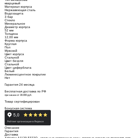
кварцевый
Материал корпуса
Нержавеющая сталь
Водозащита
3 бар
Стекло
Минеральное
Диаметр корпуса
52 мм
Толщина
12,00 мм
Форма корпуса
Круглая
Пол
Мужской
Цвет корпуса
Стальной
Цвет безеля
Стальной
Цвет циферблата
Белый
Люминесцентное покрытие
Нет
Гарантия 24 месяца
Бесплатная доставка по РФ
при заказе от 30.000 руб.
Товар сертифицирован
Бонусная система
Описание
Гарантия
Доставка
Adriatica A1129.5322Q - стильные карманные часы, которые идеально подходят для