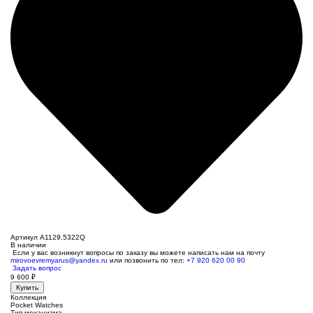
Артикул A1129.5322Q
В наличии
Если у вас возникнут вопросы по заказу вы можете написать нам на почту
mirovoevremyarus@yandex.ru
или позвонить по тел:
+7 920 620 00 90
Задать вопрос
9 600
₽
Купить
Коллекция
Pocket Watches
Тип механизма