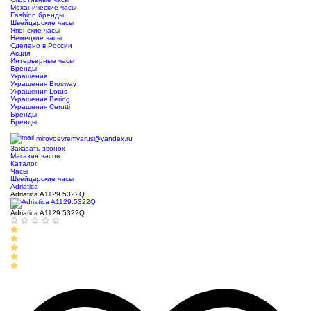
Механические часы
Fashion бренды
Швейцарские часы
Японские часы
Немецкие часы
Сделано в России
Акция
Интерьерные часы
Бренды
Украшения
Украшения Brosway
Украшения Lotus
Украшения Bering
Украшения Cerutti
Бренды
Бренды
ТЦ Крейсер
mirovoevremyarus@yandex.ru
Заказать звонок
Магазин часов
Каталог
Часы
Швейцарские часы
Adriatica
Adriatica A1129.5322Q
Adriatica A1129.5322Q