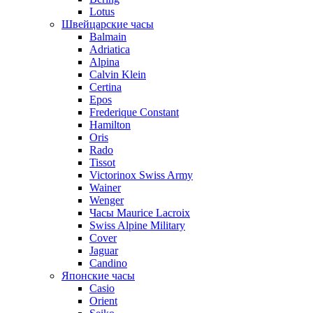
Lotus
Швейцарские часы
Balmain
Adriatica
Alpina
Calvin Klein
Certina
Epos
Frederique Constant
Hamilton
Oris
Rado
Tissot
Victorinox Swiss Army
Wainer
Wenger
Часы Maurice Lacroix
Swiss Alpine Military
Cover
Jaguar
Candino
Японские часы
Casio
Orient