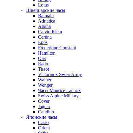
Lotus
Швейцарские часы
Balmain
Adriatica
Alpina
Calvin Klein
Certina
Epos
Frederique Constant
Hamilton
Oris
Rado
Tissot
Victorinox Swiss Army
Wainer
Wenger
Часы Maurice Lacroix
Swiss Alpine Military
Cover
Jaguar
Candino
Японские часы
Casio
Orient