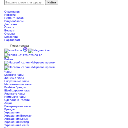
О компании
Новости
Ремонт часов
Видеообзоры
Доставка
Оплата
Возврат
Отзывы
Магазины
Партнерам
Поиск товара
+7 920 620 00 90
Войти
Часы
Мужские часы
Женские часы
Спортивные часы
Механические часы
Fashion бренды
Швейцарские часы
Японские часы
Немецкие часы
Сделано в России
Акция
Интерьерные часы
Бренды
Украшения
Украшения Brosway
Украшения Lotus
Украшения Bering
Украшения Cerutti