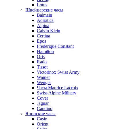
Lotus
Швейцарские часы
Balmain
Adriatica
Alpina
Calvin Klein
Certina
Epos
Frederique Constant
Hamilton
Oris
Rado
Tissot
Victorinox Swiss Army
Wainer
Wenger
Часы Maurice Lacroix
Swiss Alpine Military
Cover
Jaguar
Candino
Японские часы
Casio
Orient